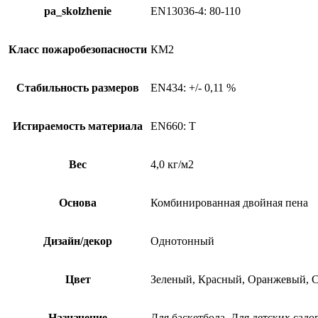
pa_skolzhenie
EN13036-4: 80-110
Класс пожаробезопасности
КМ2
Стабильность размеров
EN434: +/- 0,11 %
Истираемость материала
EN660: T
Вес
4,0 кг/м2
Основа
Комбинированная двойная пена
Дизайн/декор
Однотонный
Цвет
Зеленый, Красный, Оранжевый, 
Назначение
Для баскетбола, Для детских садо