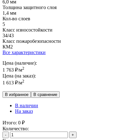
6,0 мм
Толщина защитного слоя
1,4 мм
Кол-во слоев
5
Класс износостойкости
34/43
Класс пожаробезопасности
КМ2
Все характеристики
Цена (наличие):
2
1 763
₽
/м
Цена (на заказ):
2
1 613
₽
/м
В избранное
В сравнение
В наличии
На заказ
Итого:
0
₽
Количество:
-
+