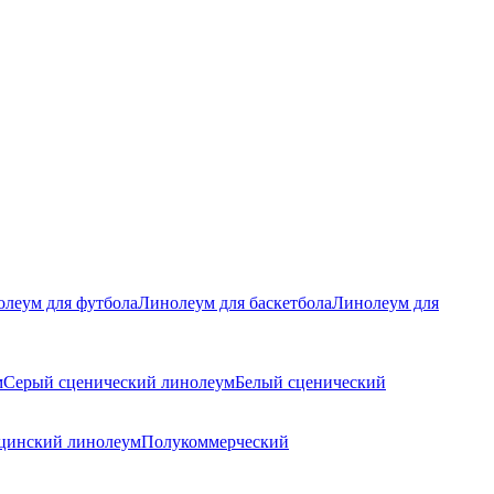
леум для футбола
Линолеум для баскетбола
Линолеум для
м
Серый сценический линолеум
Белый сценический
цинский линолеум
Полукоммерческий