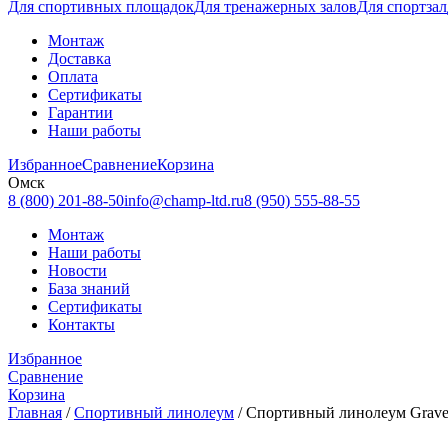
Для спортивных площадок
Для тренажерных залов
Для спортзал
Монтаж
Доставка
Оплата
Сертификаты
Гарантии
Наши работы
Избранное
Сравнение
Корзина
Омск
8 (800) 201-88-50
info@champ-ltd.ru
8 (950) 555-88-55
Монтаж
Наши работы
Новости
База знаний
Сертификаты
Контакты
Избранное
Сравнение
Корзина
Главная
/
Спортивный линолеум
/
Спортивный линолеум Gravel