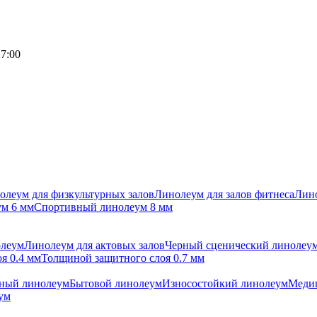
17:00
олеум для физкультурных залов
Линолеум для залов фитнеса
Лино
м 6 мм
Спортивный линолеум 8 мм
олеум
Линолеум для актовых залов
Черный сценический линолеу
я 0.4 мм
Толщиной защитного слоя 0.7 мм
ный линолеум
Бытовой линолеум
Износостойкий линолеум
Меди
ум