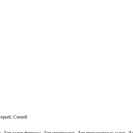
Серый, Синий
в, Для залов фитнеса, Для спортзалов, Для тренажерных залов, Д