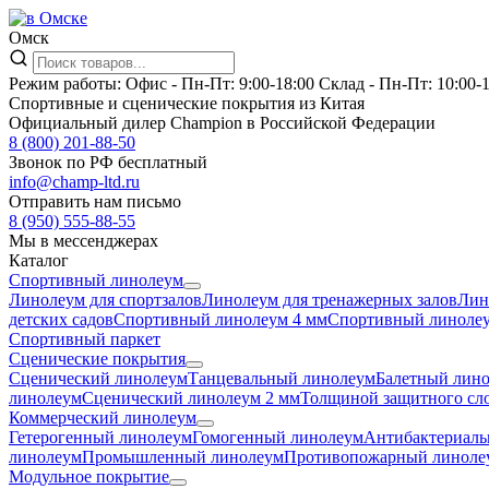
Омск
Режим работы:
Офис -
Пн-Пт: 9:00-18:00
Склад -
Пн-Пт: 10:00-
Спортивные и сценические покрытия из Китая
Официальный дилер Champion в Российской Федерации
8 (800) 201-88-50
Звонок по РФ бесплатный
info@champ-ltd.ru
Отправить нам письмо
8 (950) 555-88-55
Мы в мессенджерах
Каталог
Спортивный линолеум
Линолеум для спортзалов
Линолеум для тренажерных залов
Лин
детских садов
Спортивный линолеум 4 мм
Спортивный линолеу
Спортивный паркет
Сценические покрытия
Сценический линолеум
Танцевальный линолеум
Балетный лин
линолеум
Сценический линолеум 2 мм
Толщиной защитного сло
Коммерческий линолеум
Гетерогенный линолеум
Гомогенный линолеум
Антибактериаль
линолеум
Промышленный линолеум
Противопожарный линоле
Модульное покрытие