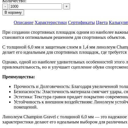
Количество:
-
+
В корзину
Описание
Характеристики
Сертификаты
Цвета
Калькуля
При создании спортивных площадок одним из наиболее важных
становится оптимальным решением для спортивных объектов.
С толщиной 6,0 мм и защитным слоем в 1,4 мм линолеум Champ
делает его идеальным для спортивных площадок, где требуется
Однако, одной из наиболее удивительных особенностей этого ли
привлекательность, но и улучшает сцепление обуви спортсмено
Преимущества:
Прочность и Долговечность: Благодаря увеличенной тол
Безопасность: Эластичность материала смягчает удары, 
Эстетика: Текстура гравия придает покрытию современны
Устойчивость к внешним воздействиям: Линолеум устойчи
помещений.
Линолеум Champion Gravel с толщиной 6,0 мм — это надежное 
характеристики делают его идеальным выбором для различных