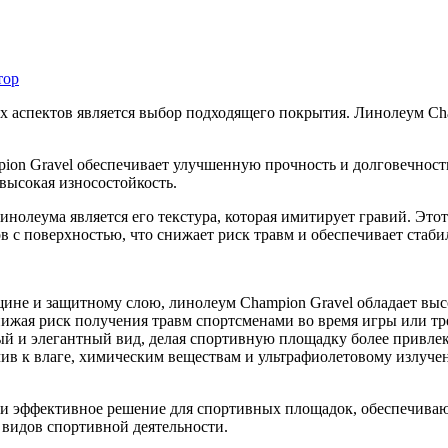
тор
 аспектов является выбор подходящего покрытия. Линолеум Cha
ion Gravel обеспечивает улучшенную прочность и долговечност
 высокая износостойкость.
нолеума является его текстура, которая имитирует гравий. Этот
в с поверхностью, что снижает риск травм и обеспечивает стаби
щине и защитному слою, линолеум Champion Gravel обладает вы
снижая риск получения травм спортсменами во время игры или т
й и элегантный вид, делая спортивную площадку более привлек
в к влаге, химическим веществам и ультрафиолетовому излучени
и эффективное решение для спортивных площадок, обеспечивающ
 видов спортивной деятельности.