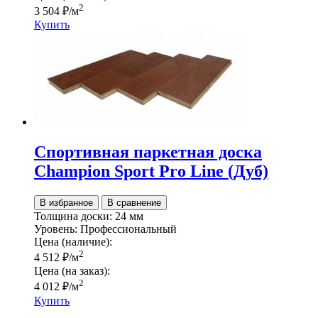
2
3 504
₽
/м
Купить
Спортивная паркетная доска
Champion Sport Pro Line (Дуб)
В избранное
В сравнение
Толщина доски:
24 мм
Уровень:
Профессиональный
Цена (наличие):
2
4 512
₽
/м
Цена (на заказ):
2
4 012
₽
/м
Купить