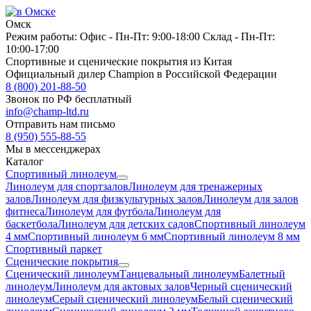
Омск
Режим работы:
Офис -
Пн-Пт: 9:00-18:00
Склад -
Пн-Пт:
10:00-17:00
Спортивные и сценические покрытия из Китая
Официальный дилер Champion в Российской Федерации
8 (800) 201-88-50
Звонок по РФ бесплатный
info@champ-ltd.ru
Отправить нам письмо
8 (950) 555-88-55
Мы в мессенджерах
Каталог
Спортивный линолеум
Линолеум для спортзалов
Линолеум для тренажерных
залов
Линолеум для физкультурных залов
Линолеум для залов
фитнеса
Линолеум для футбола
Линолеум для
баскетбола
Линолеум для детских садов
Спортивный линолеум
4 мм
Спортивный линолеум 6 мм
Спортивный линолеум 8 мм
Спортивный паркет
Сценические покрытия
Сценический линолеум
Танцевальный линолеум
Балетный
линолеум
Линолеум для актовых залов
Черный сценический
линолеум
Серый сценический линолеум
Белый сценический