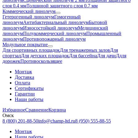
линолеум
Сценический линолеум 2 мм
Толщиной защитного
слоя 0.4 мм
Толщиной защитного слоя 0.7 мм
Коммерческий линолеум
Гетерогенный линолеум
Гомогенный
линолеум
Антибактериальный линолеум
Бытовой
линолеум
Износостойкий линолеум
Медицинский
линолеум
Полукоммерческий линолеум
Промышленный
линолеум
Противопожарный линолеум
Модульное покрытие
Для спортивных площадок
Для тренажерных залов
Для
спортзал
Для детских площадок
Для бассейна
Для дачи
Ддля
дорожек
Противоскользящее
Монтаж
Доставка
Оплата
Сертификаты
Гарантии
Наши работы
Избранное
Сравнение
Корзина
Омск
8 (800) 201-88-50
info@champ-ltd.ru
8 (950) 555-88-55
Монтаж
Наши работы