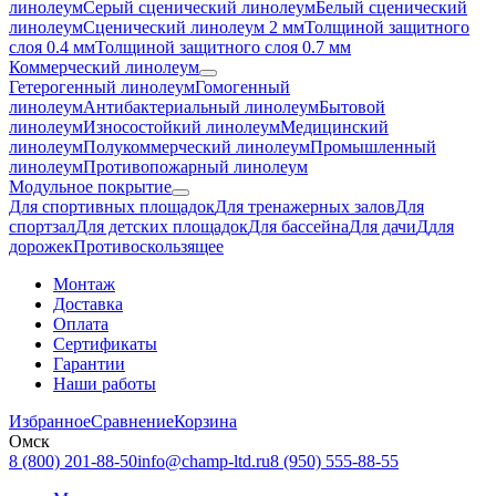
линолеум
Серый сценический линолеум
Белый сценический
линолеум
Сценический линолеум 2 мм
Толщиной защитного
слоя 0.4 мм
Толщиной защитного слоя 0.7 мм
Коммерческий линолеум
Гетерогенный линолеум
Гомогенный
линолеум
Антибактериальный линолеум
Бытовой
линолеум
Износостойкий линолеум
Медицинский
линолеум
Полукоммерческий линолеум
Промышленный
линолеум
Противопожарный линолеум
Модульное покрытие
Для спортивных площадок
Для тренажерных залов
Для
спортзал
Для детских площадок
Для бассейна
Для дачи
Ддля
дорожек
Противоскользящее
Монтаж
Доставка
Оплата
Сертификаты
Гарантии
Наши работы
Избранное
Сравнение
Корзина
Омск
8 (800) 201-88-50
info@champ-ltd.ru
8 (950) 555-88-55