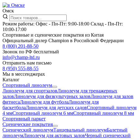
Омск
Режим работы:
Офис -
Пн-Пт: 9:00-18:00
Склад -
Пн-Пт:
10:00-17:00
Спортивные и сценические покрытия из Китая
Официальный дилер Champion в Российской Федерации
8 (800) 201-88-50
Звонок по РФ бесплатный
info@champ-ltd.ru
Отправить нам письмо
8 (950) 555-88-55
Мы в мессенджерах
Каталог
Спортивный линолеум
Линолеум для спортзалов
Линолеум для тренажерных
залов
Линолеум для физкультурных залов
Линолеум для залов
фитнеса
Линолеум для футбола
Линолеум для
баскетбола
Линолеум для детских садов
Спортивный линолеум
4 мм
Спортивный линолеум 6 мм
Спортивный линолеум 8 мм
Спортивный паркет
Сценические покрытия
Сценический линолеум
Танцевальный линолеум
Балетный
линолеум
Линолеум для актовых залов
Черный сценический