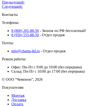
Навигация
Предыдущий:
Следующий:
по
Контакты
записям
Телефоны:
8 (800) 201-88-50
- Звонок по РФ бесплатный!
8 (950) 555-88-50
- Отдел продаж
Почты:
info@champ-ltd.ru
- Отдел продаж
Режим работы:
Офис: Пн-Пт с 9:00 до 19:00 (без перерыва)
Склад: Пн-Пт с 10:00 до 17:00 (без перерыва)
© ООО “Чемпион”, 2026
Покупателям
Монтаж
Доставка
Оплата